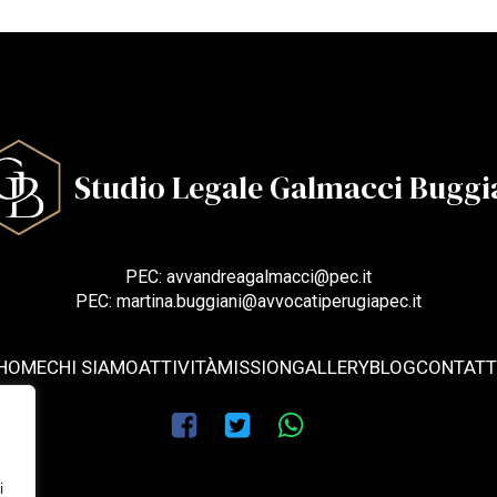
Studio Legale Galmacci Buggi
PEC: avvandreagalmacci@pec.it
PEC: martina.buggiani@avvocatiperugiapec.it
HOME
CHI SIAMO
ATTIVITÀ
MISSION
GALLERY
BLOG
CONTATT
i