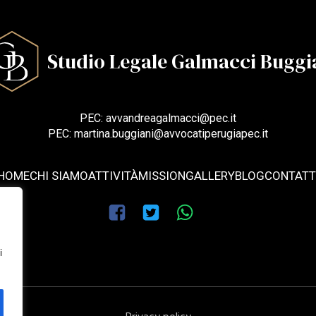
Studio Legale Galmacci Buggi
PEC: avvandreagalmacci@pec.it
PEC: martina.buggiani@avvocatiperugiapec.it
HOME
CHI SIAMO
ATTIVITÀ
MISSION
GALLERY
BLOG
CONTATT
i