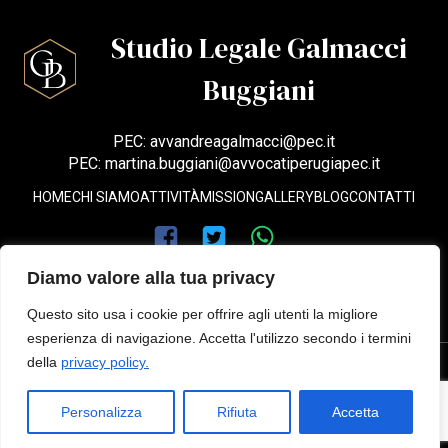
Studio Legale Galmacci
Buggiani
PEC: avvandreagalmacci@pec.it
PEC: martina.buggiani@avvocatiperugiapec.it
HOME
CHI SIAMO
ATTIVITÀ
MISSION
GALLERY
BLOG
CONTATTI
Diamo valore alla tua privacy
Questo sito usa i cookie per offrire agli utenti la migliore
esperienza di navigazione. Accetta l'utilizzo secondo i termini
della
privacy policy.
Privacy policy
© 2026 Studio Legale Galmacci Buggiani. Created with
BDF
IT
Personalizza
Rifiuta
Accetta
Communication