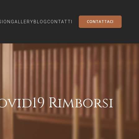
CONTATTACI
SION
GALLERY
BLOG
CONTATTI
vid19 Rimborsi