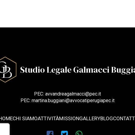
Studio Legale Galmacci Buggi
PEC: avvandreagalmacci@pec.it
PEC: martina.buggiani@avvocatiperugiapec.it
HOME
CHI SIAMO
ATTIVITÀ
MISSION
GALLERY
BLOG
CONTATT