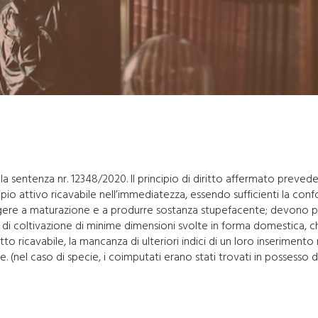
 sentenza nr. 12348/2020. Il principio di diritto affermato prevede 
io attivo ricavabile nell’immediatezza, essendo sufficienti la confo
ungere a maturazione e a produrre sostanza stupefacente; devono per
à di coltivazione di minime dimensioni svolte in forma domestica, ch
to ricavabile, la mancanza di ulteriori indici di un loro inseriment
re. (nel caso di specie, i coimputati erano stati trovati in possesso 