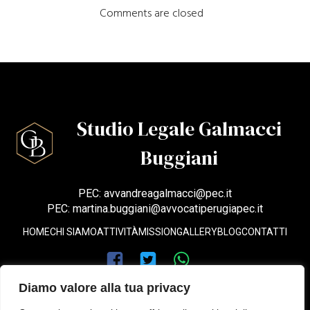
Comments are closed
Studio Legale Galmacci
Buggiani
PEC: avvandreagalmacci@pec.it
PEC: martina.buggiani@avvocatiperugiapec.it
HOME
CHI SIAMO
ATTIVITÀ
MISSION
GALLERY
BLOG
CONTATTI
Diamo valore alla tua privacy